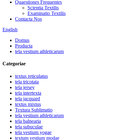
Quaestiones Frequentes
Scientia Textilis
Examinatio Textilis
Contacta Nos
English
Domus
Producta
tela vestium athleticarum
Categoriae
textus reticulatus
tela tricotata
tela jersey
tela intertexta
tela jacquard
textus mixtus
Textura Sublimatio
tela vestium athleticarum
tela balnearia
tela subuculae
tela vestium yogae
textum vestium modae