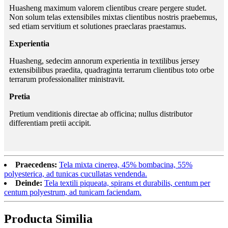
Huasheng maximum valorem clientibus creare pergere studet.
Non solum telas extensibiles mixtas clientibus nostris praebemus,
sed etiam servitium et solutiones praeclaras praestamus.
Experientia
Huasheng, sedecim annorum experientia in textilibus jersey
extensibilibus praedita, quadraginta terrarum clientibus toto orbe
terrarum professionaliter ministravit.
Pretia
Pretium venditionis directae ab officina; nullus distributor
differentiam pretii accipit.
Praecedens:
Tela mixta cinerea, 45% bombacina, 55%
polyesterica, ad tunicas cucullatas vendenda.
Deinde:
Tela textili piqueata, spirans et durabilis, centum per
centum polyestrum, ad tunicam faciendam.
Producta Similia