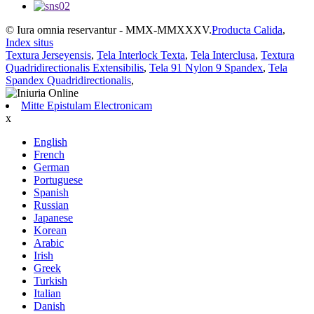
© Iura omnia reservantur - MMX-MMXXXV.
Producta Calida
,
Index situs
Textura Jerseyensis
,
Tela Interlock Texta
,
Tela Interclusa
,
Textura
Quadridirectionalis Extensibilis
,
Tela 91 Nylon 9 Spandex
,
Tela
Spandex Quadridirectionalis
,
Mitte Epistulam Electronicam
x
English
French
German
Portuguese
Spanish
Russian
Japanese
Korean
Arabic
Irish
Greek
Turkish
Italian
Danish