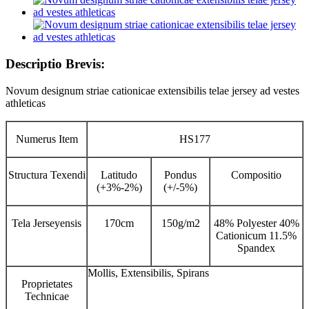
Descriptio Brevis:
Novum designum striae cationicae extensibilis telae jersey ad vestes
athleticas
Numerus Item
HS177
Structura Texendi
Latitudo
Pondus
Compositio
(+3%-2%)
(+/-5%)
Tela Jerseyensis
170cm
150g/m2
48% Polyester 40%
Cationicum 11.5%
Spandex
Mollis, Extensibilis, Spirans
Proprietates
Technicae