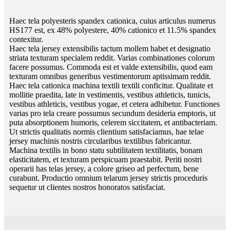
Haec tela polyesteris spandex cationica, cuius articulus numerus
HS177 est, ex 48% polyestere, 40% cationico et 11.5% spandex
contexitur.
Haec tela jersey extensibilis tactum mollem habet et designatio
striata texturam specialem reddit. Varias combinationes colorum
facere possumus. Commoda est et valde extensibilis, quod eam
texturam omnibus generibus vestimentorum aptissimam reddit.
Haec tela cationica machina textili textili conficitur. Qualitate et
mollitie praedita, late in vestimentis, vestibus athleticis, tunicis,
vestibus athleticis, vestibus yogae, et cetera adhibetur. Functiones
varias pro tela creare possumus secundum desideria emptoris, ut
puta absorptionem humoris, celerem siccitatem, et antibacteriam.
Ut strictis qualitatis normis clientium satisfaciamus, hae telae
jersey machinis nostris circularibus textilibus fabricantur.
Machina textilis in bono statu subtilitatem textilitatis, bonam
elasticitatem, et texturam perspicuam praestabit. Periti nostri
operarii has telas jersey, a colore griseo ad perfectum, bene
curabunt. Productio omnium telarum jersey strictis proceduris
sequetur ut clientes nostros honoratos satisfaciat.