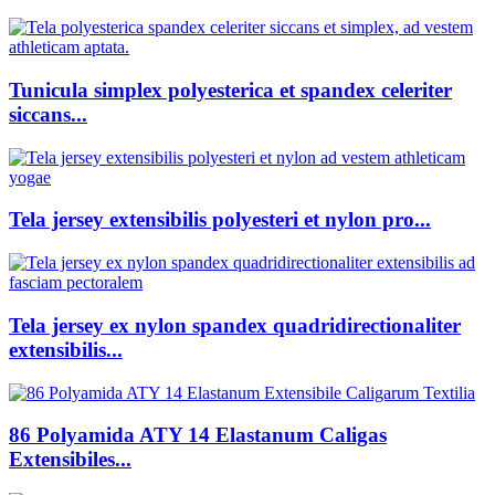
Tunicula simplex polyesterica et spandex celeriter
siccans...
Tela jersey extensibilis polyesteri et nylon pro...
Tela jersey ex nylon spandex quadridirectionaliter
extensibilis...
86 Polyamida ATY 14 Elastanum Caligas
Extensibiles...