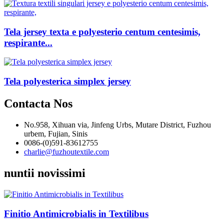
Tela jersey texta e polyesterio centum centesimis,
respirante...
Tela polyesterica simplex jersey
Contacta Nos
No.958, Xihuan via, Jinfeng Urbs, Mutare District, Fuzhou
urbem, Fujian, Sinis
0086-(0)591-83612755
charlie@fuzhoutextile.com
nuntii novissimi
Finitio Antimicrobialis in Textilibus