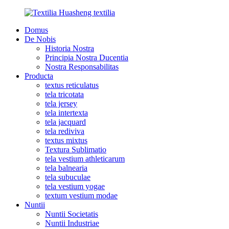
Domus
De Nobis
Historia Nostra
Principia Nostra Ducentia
Nostra Responsabilitas
Producta
textus reticulatus
tela tricotata
tela jersey
tela intertexta
tela jacquard
tela rediviva
textus mixtus
Textura Sublimatio
tela vestium athleticarum
tela balnearia
tela subuculae
tela vestium yogae
textum vestium modae
Nuntii
Nuntii Societatis
Nuntii Industriae