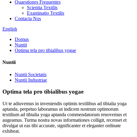
Quaestiones Frequentes
Scientia Textilis
Examinatio Textilis
Contacta Nos
English
Domus
Nuntii
Optima tela pro tibialibus yogae
Nuntii
Nuntii Societatis
Nuntii Industriae
Optima tela pro tibialibus yogae
Ut te adiuvemus in inveniendis optimis textilibus ad tibialia yoga
aptanda, perpetuo laboramus ut indicem nostrum optimorum
textilium ad tibialia yoga aptanda commendatorum renovemus et
augeamus. Turma nostra novas informationes colligit, recenset et
divulgat ut eas tibi accurate, significanter et eleganter ordinate
exhibeat.