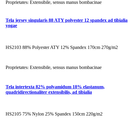
Proprietates
Extensibile, sensus manus bombacinae
:
Tela jersey singularis 88 ATY polyester 12 spandex ad tibialia
yogae
HS2103 88% Polyester ATY 12% Spandex 170cm 270g/m2
Proprietates
Extensibile, sensus manus bombacinae
:
Tela intertexta 82% polyamidum 18% elastanum,
quadridirectionaliter extensibilis, ad tibialia
HS2105 75% Nylon 25% Spandex 150cm 220g/m2