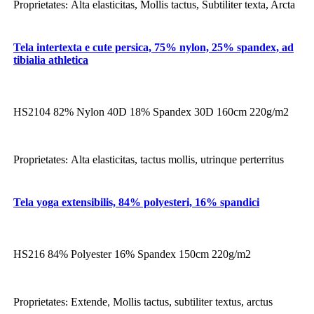
Proprietates
Alta elasticitas, Mollis tactus, Subtiliter texta, Arcta
:
Tela intertexta e cute persica, 75% nylon, 25% spandex, ad
tibialia athletica
HS2104 82% Nylon 40D 18% Spandex 30D 160cm 220g/m2
Proprietates
Alta elasticitas, tactus mollis, utrinque perterritus
:
Tela yoga extensibilis, 84% polyesteri, 16% spandici
HS216 84% Polyester 16% Spandex 150cm 220g/m2
Proprietates
Extende
Mollis tactus, subtiliter textus, arctus
:
,