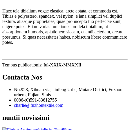
Haec tela tibialium yogae elastica, arcte aptata, et commoda est.
Tibias e polyestero, spandex, vel nylon, e lana simplici vel duplici
textura, aliasque proprietates, quae pro incepto tuo perfectae sunt,
eligere potes. Etiam varias functiones pro tela tibialium, ut
absorptionem humoris, aptationem siccam, et antibacteriam, creare
possumus. Si quas necessitates habes, nobiscum libere communicare
potes.
Tempus publicationis: Iul-XXIX-MMXXII
Contacta Nos
No.958, Xihuan via, Jinfeng Urbs, Mutare District, Fuzhou
urbem, Fujian, Sinis
0086-(0)591-83612755
charlie@fuzhoutextile.com
nuntii novissimi