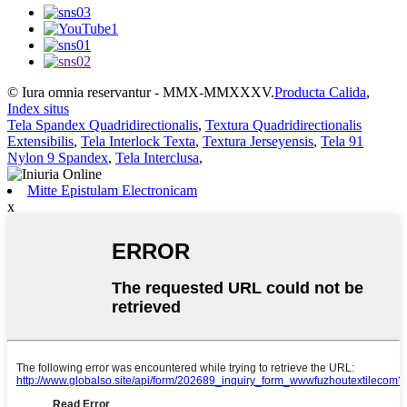
© Iura omnia reservantur - MMX-MMXXXV.
Producta Calida
,
Index situs
Tela Spandex Quadridirectionalis
,
Textura Quadridirectionalis
Extensibilis
,
Tela Interlock Texta
,
Textura Jerseyensis
,
Tela 91
Nylon 9 Spandex
,
Tela Interclusa
,
Mitte Epistulam Electronicam
x