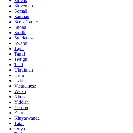
Slovak
Slovenian
Somali
Samoan
Scots Gaelic
Shona
Sindhi
Sundanese
Swahili
Tajik
Tamil
Telugu
Thai
Ukrainian
Urdu
Uzbek
Vietnamese
Welsh
Xhosa
Yiddish
Yoruba
Zulu
Kinyarwanda
Tatar
Oriya