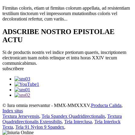
Firmitas coloris, etiam ut firmitas colorum appellata, ad resistentiam
textilium tinctorum vel impressorum mutationibus coloris vel
decolorationi refertur, cum variis...
ADSCRIBE NOSTRO EPISTOLAE
ACTU
Si de productis nostris vel indice pretiorum quaeris, inscriptionem
electronicam tuam nobis relinque et intra horas XXIV tecum
communicabimus.
subscribere
© Iura omnia reservantur - MMX-MMXXXV.
Producta Calida
,
Index situs
Textura Jerseyensis
,
Tela Spandex Quadridirectionalis
,
Textura
Quadridirectionalis Extensibilis
,
Tela Interclusa
,
Tela Interlock
Texta
,
Tela 91 Nylon 9 Spandex
,