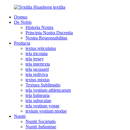
Domus
De Nobis
Historia Nostra
Principia Nostra Ducentia
Nostra Responsabilitas
Producta
textus reticulatus
tela tricotata
tela jersey
tela intertexta
tela jacquard
tela rediviva
textus mixtus
Textura Sublimatio
tela vestium athleticarum
tela balnearia
tela subuculae
tela vestium yogae
textum vestium modae
Nuntii
Nuntii Societatis
Nuntii Industriae