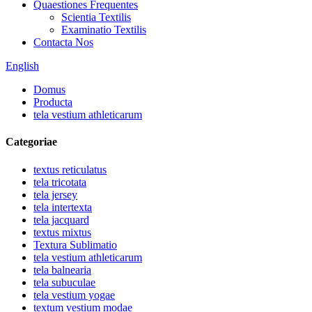
Quaestiones Frequentes
Scientia Textilis
Examinatio Textilis
Contacta Nos
English
Domus
Producta
tela vestium athleticarum
Categoriae
textus reticulatus
tela tricotata
tela jersey
tela intertexta
tela jacquard
textus mixtus
Textura Sublimatio
tela vestium athleticarum
tela balnearia
tela subuculae
tela vestium yogae
textum vestium modae