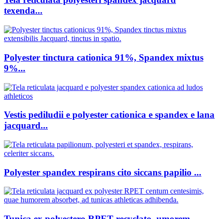
texenda...
Polyester tinctura cationica 91%, Spandex mixtus
9%...
Vestis pediludii e polyester cationica e spandex e lana
jacquard...
Polyester spandex respirans cito siccans papilio ...
Tunica ex polyestero RPET recyclato, umorem