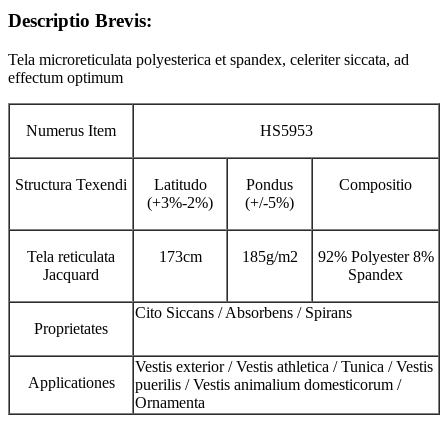
Descriptio Brevis:
Tela microreticulata polyesterica et spandex, celeriter siccata, ad
effectum optimum
Numerus Item
HS5953
Structura Texendi
Latitudo
Pondus
Compositio
(+3%-2%)
(+/-5%)
Tela reticulata
173cm
185g/m2
92% Polyester 8%
Jacquard
Spandex
Cito Siccans / Absorbens / Spirans
Proprietates
Vestis exterior / Vestis athletica / Tunica / Vestis
Applicationes
puerilis / Vestis animalium domesticorum /
Ornamenta