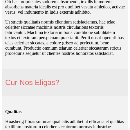
Ob has proprietates sudorem absorbendi, textilis humorem
absorbens materia idealis est pro quolibet vestitu athletico, activae
vestis, vel indumento in ludis externis adhibito.
Ut strictis qualitatis normis clientium satisfaciamus, hae telae
celeriter siccatae machinis nostris circularibus textoriis
fabricantur. Machina textoria in bona conditione subtilitatem
textus et texturam perspicuam praestabit. Periti nostri operarii has
telas celeriter siccatas, a colore griseo ad perfectum, bene
curabunt. Productio omnium telarum celeriter siccatarum strictis
proceduris sequetur ut clientes nostros honoratos satisfaciat.
Cur Nos Eligas?
Qualitas
Huasheng fibras summae qualitatis adhibet ut efficacia et qualitas
textilium nostrorum celeriter siccatorum normas industriae