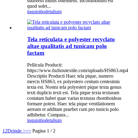
sudorem minus ostendens. Incommodum est
quod solet...
inquisitio
detalium
Tela reticulata e polyester recyclato
altae qualitatis ad tunicam polo
factam
Pellicula Producti:
https://www.fuzhoutextile.com/uploads/HS863.mp4
Descriptio Producti Haec tela pique, numero
mercis HS863, ex polyestero centum centesimis
texta est. Nostra tela polyesteri pique texta genus
texti duplicis texti est. Tela pique texta texturam
costatam habet quae varias texturas rhomboideas
formare potest. Haec tela pique ventilationem
aeream et additam praebet cum pro tunicis polo
adhibetur. Compara...
inquisitio
detalium
1
2
Deinde >
>>
Pagina 1 / 2