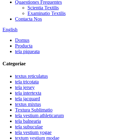
Quaestiones Frequentes
Scientia Textilis
Examinatio Textilis
Contacta Nos
English
Domus
Producta
tela piqueata
Categoriae
textus reticulatus
tela tricotata
tela jersey
tela intertexta
tela jacquard
textus mixtus
Textura Sublimatio
tela vestium athleticarum
tela balnearia
tela subuculae
tela vestium yogae
textum vestium modae