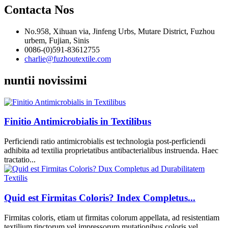
Contacta Nos
No.958, Xihuan via, Jinfeng Urbs, Mutare District, Fuzhou
urbem, Fujian, Sinis
0086-(0)591-83612755
charlie@fuzhoutextile.com
nuntii novissimi
Finitio Antimicrobialis in Textilibus
Perficiendi ratio antimicrobialis est technologia post-perficiendi
adhibita ad textilia proprietatibus antibacterialibus instruenda. Haec
tractatio...
Quid est Firmitas Coloris? Index Completus...
Firmitas coloris, etiam ut firmitas colorum appellata, ad resistentiam
textilium tinctorum vel impressorum mutationibus coloris vel