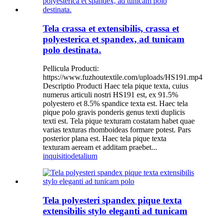
Tela crassa et extensibilis, crassa et
polyesterica et spandex, ad tunicam
polo destinata.
Pellicula Producti:
https://www.fuzhoutextile.com/uploads/HS191.mp4
Descriptio Producti Haec tela pique texta, cuius
numerus articuli nostri HS191 est, ex 91.5%
polyestero et 8.5% spandice texta est. Haec tela
pique polo gravis ponderis genus texti duplicis
texti est. Tela pique texturam costatam habet quae
varias texturas rhomboideas formare potest. Pars
posterior plana est. Haec tela pique texta
texturam aeream et additam praebet...
inquisitio
detalium
Tela polyesteri spandex pique texta
extensibilis stylo eleganti ad tunicam