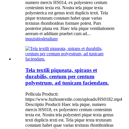
numero mercis HS014, ex polyestero centum
centesimis texta est. Nostra tela pique texta
polyesterica est genus texti duplicis texti. Tela
pique texturam costatam habet quae varias
texturas rhomboideas formare potest. Pars
posterior plana est. Haec tela pique ventilationem
aeream et additam praebet cum ad...
inquisitio
detalium
Tela textili piqueata, spirans et
durabilis, centum per centum
polyestrum, ad tunicam faciendam.
Pellicula Producti:
https://www.fuzhoutextile.com/uploads/HS0182.mp4
Descriptio Producti Haec tela pique, numero
mercis HS018, ex polyestero centum centesimis
texta est. Nostra tela polyesteri pique texta genus
texti duplicis texti est. Tela pique texta texturam
costatam habet quae varias texturas rhomboideas