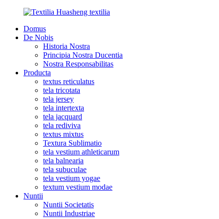
Domus
De Nobis
Historia Nostra
Principia Nostra Ducentia
Nostra Responsabilitas
Producta
textus reticulatus
tela tricotata
tela jersey
tela intertexta
tela jacquard
tela rediviva
textus mixtus
Textura Sublimatio
tela vestium athleticarum
tela balnearia
tela subuculae
tela vestium yogae
textum vestium modae
Nuntii
Nuntii Societatis
Nuntii Industriae