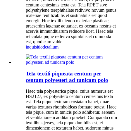
centum centesimis texta est. Tela RPET sive
polyethylene terephthalate redivivo novum genus
materiae reutilizabilis et sustinabilis est quod
emergit. Hoc textili utendo materiae plasticae,
praesertim lagenae aquariae, ex oceanis nostris et
acervis immunditiarum reducere licet. Haec tela
reticulata pique rediviva spirabilis et commoda
est, quod eam valde...
inquisitio
detalium
Tela textili piqueata centum per
centum polyesteri ad tunicam polo
Haec tela polyesterica pique, cuius numerus est
HS2127, ex polyestero centum centesimis texta
est. Tela pique texturam costatam habet, quae
varias texturas rhomboideas formare potest. Haec
tela pique, cum in tunicis polo adhibetur, aeream
et ventilationem additam praebet. Comparata cum
textilibus jersey, tela pique durabilis est, et
dimensionem et texturam habet, sudorem minus