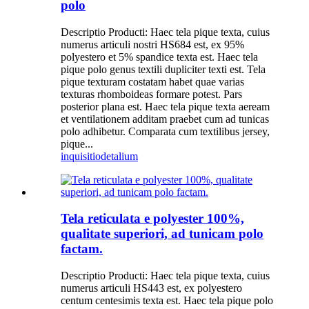
polo
Descriptio Producti: Haec tela pique texta, cuius
numerus articuli nostri HS684 est, ex 95%
polyestero et 5% spandice texta est. Haec tela
pique polo genus textili dupliciter texti est. Tela
pique texturam costatam habet quae varias
texturas rhomboideas formare potest. Pars
posterior plana est. Haec tela pique texta aeream
et ventilationem additam praebet cum ad tunicas
polo adhibetur. Comparata cum textilibus jersey,
pique...
inquisitio
detalium
Tela reticulata e polyester 100%,
qualitate superiori, ad tunicam polo
factam.
Descriptio Producti: Haec tela pique texta, cuius
numerus articuli HS443 est, ex polyestero
centum centesimis texta est. Haec tela pique polo