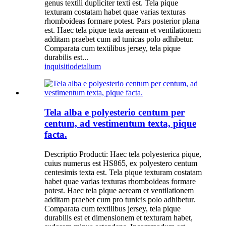
genus textili dupliciter texti est. Tela pique
texturam costatam habet quae varias texturas
rhomboideas formare potest. Pars posterior plana
est. Haec tela pique texta aeream et ventilationem
additam praebet cum ad tunicas polo adhibetur.
Comparata cum textilibus jersey, tela pique
durabilis est...
inquisitio
detalium
Tela alba e polyesterio centum per
centum, ad vestimentum texta, pique
facta.
Descriptio Producti: Haec tela polyesterica pique,
cuius numerus est HS865, ex polyestero centum
centesimis texta est. Tela pique texturam costatam
habet quae varias texturas rhomboideas formare
potest. Haec tela pique aeream et ventilationem
additam praebet cum pro tunicis polo adhibetur.
Comparata cum textilibus jersey, tela pique
durabilis est et dimensionem et texturam habet,