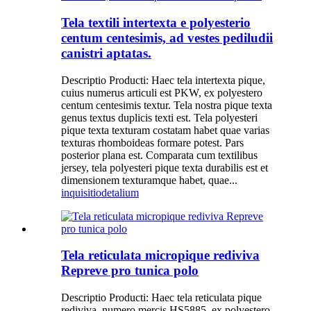
Tela textili intertexta e polyesterio
centum centesimis, ad vestes pediludii
canistri aptatas.
Descriptio Producti: Haec tela intertexta pique,
cuius numerus articuli est PKW, ex polyestero
centum centesimis textur. Tela nostra pique texta
genus textus duplicis texti est. Tela polyesteri
pique texta texturam costatam habet quae varias
texturas rhomboideas formare potest. Pars
posterior plana est. Comparata cum textilibus
jersey, tela polyesteri pique texta durabilis est et
dimensionem texturamque habet, quae...
inquisitio
detalium
Tela reticulata micropique rediviva
Repreve pro tunica polo
Descriptio Producti: Haec tela reticulata pique
rediviva, numero mercis HS5885, ex polyestero