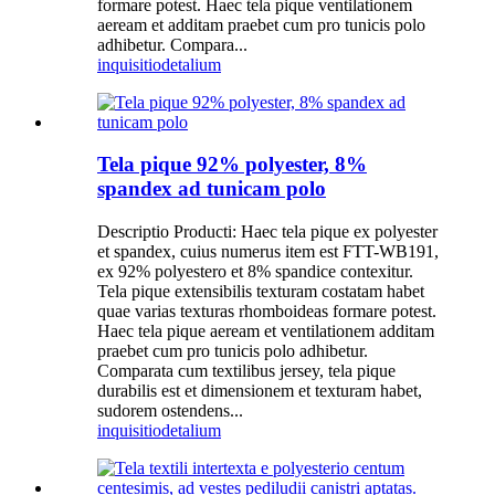
formare potest. Haec tela pique ventilationem
aeream et additam praebet cum pro tunicis polo
adhibetur. Compara...
inquisitio
detalium
Tela pique 92% polyester, 8%
spandex ad tunicam polo
Descriptio Producti: Haec tela pique ex polyester
et spandex, cuius numerus item est FTT-WB191,
ex 92% polyestero et 8% spandice contexitur.
Tela pique extensibilis texturam costatam habet
quae varias texturas rhomboideas formare potest.
Haec tela pique aeream et ventilationem additam
praebet cum pro tunicis polo adhibetur.
Comparata cum textilibus jersey, tela pique
durabilis est et dimensionem et texturam habet,
sudorem ostendens...
inquisitio
detalium