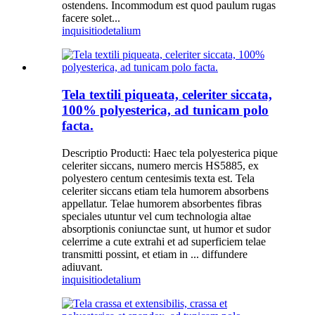
ostendens. Incommodum est quod paulum rugas
facere solet...
inquisitio
detalium
Tela textili piqueata, celeriter siccata,
100% polyesterica, ad tunicam polo
facta.
Descriptio Producti: Haec tela polyesterica pique
celeriter siccans, numero mercis HS5885, ex
polyestero centum centesimis texta est. Tela
celeriter siccans etiam tela humorem absorbens
appellatur. Telae humorem absorbentes fibras
speciales utuntur vel cum technologia altae
absorptionis coniunctae sunt, ut humor et sudor
celerrime a cute extrahi et ad superficiem telae
transmitti possint, et etiam in ... diffundere
adiuvant.
inquisitio
detalium