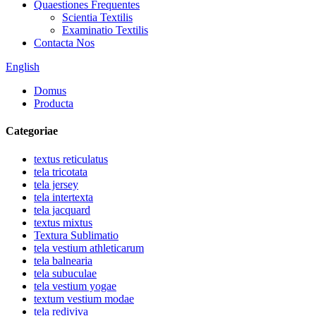
Quaestiones Frequentes
Scientia Textilis
Examinatio Textilis
Contacta Nos
English
Domus
Producta
Categoriae
textus reticulatus
tela tricotata
tela jersey
tela intertexta
tela jacquard
textus mixtus
Textura Sublimatio
tela vestium athleticarum
tela balnearia
tela subuculae
tela vestium yogae
textum vestium modae
tela rediviva