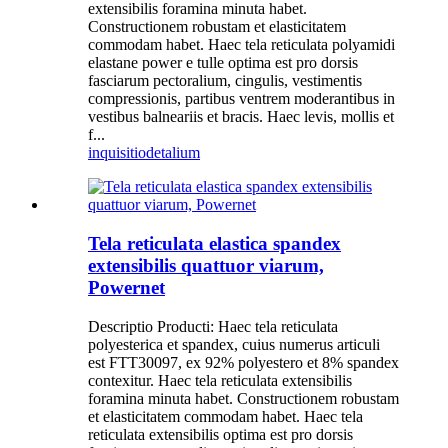
extensibilis foramina minuta habet.
Constructionem robustam et elasticitatem
commodam habet. Haec tela reticulata polyamidi
elastane power e tulle optima est pro dorsis
fasciarum pectoralium, cingulis, vestimentis
compressionis, partibus ventrem moderantibus in
vestibus balneariis et bracis. Haec levis, mollis et
f...
inquisitio
detalium
Tela reticulata elastica spandex
extensibilis quattuor viarum,
Powernet
Descriptio Producti: Haec tela reticulata
polyesterica et spandex, cuius numerus articuli
est FTT30097, ex 92% polyestero et 8% spandex
contexitur. Haec tela reticulata extensibilis
foramina minuta habet. Constructionem robustam
et elasticitatem commodam habet. Haec tela
reticulata extensibilis optima est pro dorsis