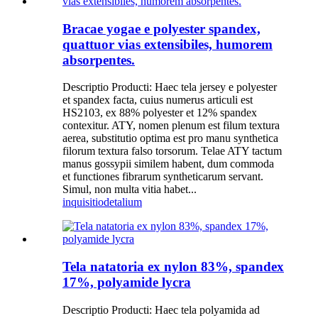
Bracae yogae e polyester spandex,
quattuor vias extensibiles, humorem
absorpentes.
Descriptio Producti: Haec tela jersey e polyester
et spandex facta, cuius numerus articuli est
HS2103, ex 88% polyester et 12% spandex
contexitur. ATY, nomen plenum est filum textura
aerea, substitutio optima est pro manu synthetica
filorum textura falso torsorum. Telae ATY tactum
manus gossypii similem habent, dum commoda
et functiones fibrarum syntheticarum servant.
Simul, non multa vitia habet...
inquisitio
detalium
Tela natatoria ex nylon 83%, spandex
17%, polyamide lycra
Descriptio Producti: Haec tela polyamida ad