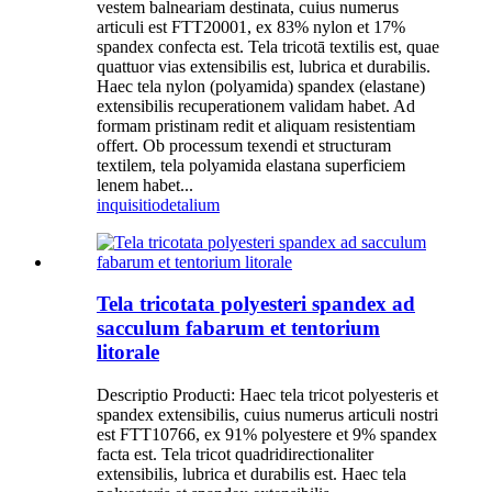
vestem balneariam destinata, cuius numerus
articuli est FTT20001, ex 83% nylon et 17%
spandex confecta est. Tela tricotā textilis est, quae
quattuor vias extensibilis est, lubrica et durabilis.
Haec tela nylon (polyamida) spandex (elastane)
extensibilis recuperationem validam habet. Ad
formam pristinam redit et aliquam resistentiam
offert. Ob processum texendi et structuram
textilem, tela polyamida elastana superficiem
lenem habet...
inquisitio
detalium
Tela tricotata polyesteri spandex ad
sacculum fabarum et tentorium
litorale
Descriptio Producti: Haec tela tricot polyesteris et
spandex extensibilis, cuius numerus articuli nostri
est FTT10766, ex 91% polyestere et 9% spandex
facta est. Tela tricot quadridirectionaliter
extensibilis, lubrica et durabilis est. Haec tela