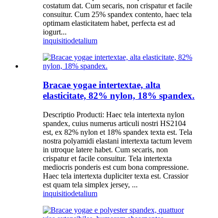
costatum dat. Cum secaris, non crispatur et facile
consuitur. Cum 25% spandex contento, haec tela
optimam elasticitatem habet, perfecta est ad
iogurt...
inquisitio
detalium
Bracae yogae intertextae, alta
elasticitate, 82% nylon, 18% spandex.
Descriptio Producti: Haec tela intertexta nylon
spandex, cuius numerus articuli nostri HS2104
est, ex 82% nylon et 18% spandex texta est. Tela
nostra polyamidi elastani intertexta tactum levem
in utroque latere habet. Cum secaris, non
crispatur et facile consuitur. Tela intertexta
mediocris ponderis est cum bona compressione.
Haec tela intertexta dupliciter texta est. Crassior
est quam tela simplex jersey, ...
inquisitio
detalium