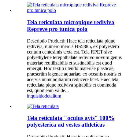
Tela reticulata micropique rediviva
Repreve pro tunica polo
Descriptio Producti: Haec tela reticulata pique
rediviva, numero mercis HS5885, ex polyestero
centum centesimis texta est. Tela RPET sive
polyethylene terephthalate redivivo novum genus
materiae reutilizabilis et sustinabilis est quod
emergit. Hoc textili utendo materiae plasticae,
praesertim lagenae aquariae, ex oceanis nostris et
acervis immunditiarum reducere licet. Haec tela
reticulata pique rediviva spirabilis et commoda
est, quod eam valde...
inquisitio
detalium
Tela reticulata "oculus avis" 100%
polyesterica ad vestes athleticas
Descriptio Producti: Haec tela polyesterica