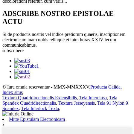
decolorationi refertur, cum variis...
ADSCRIBE NOSTRO EPISTOLAE
ACTU
Si de productis nostris vel indice pretiorum quaeris, inscriptionem
electronicam tuam nobis relinque et intra horas XXIV tecum
communicabimus.
subscribere
© Iura omnia reservantur - MMX-MMXXXV.
Producta Calida
,
Index situs
Textura Quadridirectionalis Extensibilis
,
Tela Interclusa
,
Tela
Spandex Quadridirectionalis
,
Textura Jerseyensis
,
Tela 91 Nylon 9
Spandex
,
Tela Interlock Texta
,
Mitte Epistulam Electronicam
x