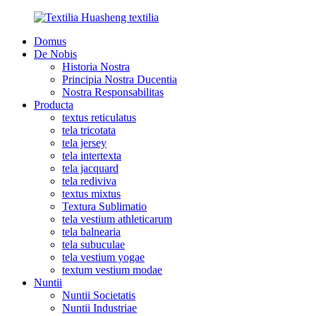
Domus
De Nobis
Historia Nostra
Principia Nostra Ducentia
Nostra Responsabilitas
Producta
textus reticulatus
tela tricotata
tela jersey
tela intertexta
tela jacquard
tela rediviva
textus mixtus
Textura Sublimatio
tela vestium athleticarum
tela balnearia
tela subuculae
tela vestium yogae
textum vestium modae
Nuntii
Nuntii Societatis
Nuntii Industriae