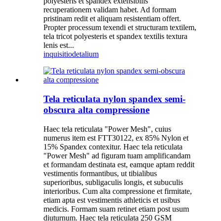
polyesteris et spandex extensibilis
recuperationem validam habet. Ad formam
pristinam redit et aliquam resistentiam offert.
Propter processum texendi et structuram textilem,
tela tricot polyesteris et spandex textilis textura
lenis est...
inquisitio
detalium
Tela reticulata nylon spandex semi-
obscura alta compressione
Haec tela reticulata "Power Mesh", cuius
numerus item est FTT30122, ex 85% Nylon et
15% Spandex contexitur. Haec tela reticulata
"Power Mesh" ad figuram tuam amplificandam
et formandam destinata est, eamque aptam reddit
vestimentis formantibus, ut tibialibus
superioribus, subligaculis longis, et subuculis
interioribus. Cum alta compressione et firmitate,
etiam apta est vestimentis athleticis et usibus
medicis. Formam suam retinet etiam post usum
diuturnum. Haec tela reticulata 250 GSM