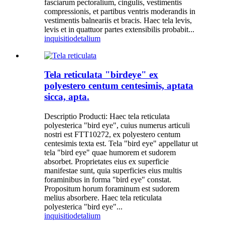
fasciarum pectoralium, cingulis, vestimentis
compressionis, et partibus ventris moderandis in
vestimentis balneariis et bracis. Haec tela levis,
levis et in quattuor partes extensibilis probabit...
inquisitio
detalium
Tela reticulata "birdeye" ex
polyestero centum centesimis, aptata
sicca, apta.
Descriptio Producti: Haec tela reticulata
polyesterica "bird eye", cuius numerus articuli
nostri est FTT10272, ex polyestero centum
centesimis texta est. Tela "bird eye" appellatur ut
tela "bird eye" quae humorem et sudorem
absorbet. Proprietates eius ex superficie
manifestae sunt, quia superficies eius multis
foraminibus in forma "bird eye" constat.
Propositum horum foraminum est sudorem
melius absorbere. Haec tela reticulata
polyesterica "bird eye"...
inquisitio
detalium