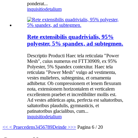
ponderat...
inquisitio
detalium
Rete extensibilis quadrivialis, 95%
polyester, 5% spandex, ad subtegmen.
Descriptio Producti Haec tela reticulata "Power
Mesh", cuius numerus est FTT30909, ex 95%
Polyester, 5% Spandex contexitur. Haec tela
reticulata "Power Mesh" vulgo ad vestimenta,
vestes muliebres, subtegmina, et ornamenta
adhibetur. Ob compressionem et lenem flexuram
nota, extensionem horizontalem et verticalem
excellentem praebet et incredibiliter mollis est.
Ad vestes athleticas apta, perfecta est saltatoribus,
saltatoribus plaudulis, gymnasticis, et
patinatoribus glacialibus, cum...
inquisitio
detalium
<<
< Praecedens
3
4
5
6
7
8
9
Deinde >
>>
Pagina 6 / 20