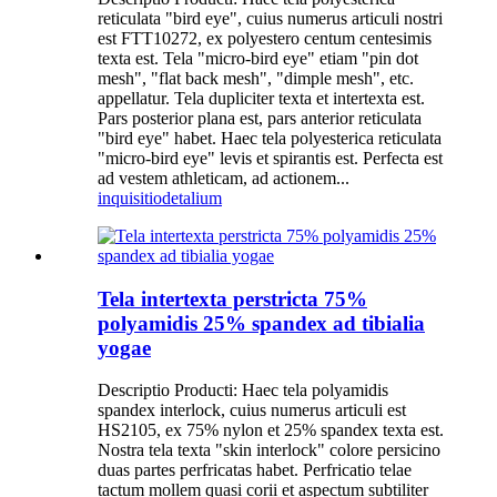
reticulata "bird eye", cuius numerus articuli nostri
est FTT10272, ex polyestero centum centesimis
texta est. Tela "micro-bird eye" etiam "pin dot
mesh", "flat back mesh", "dimple mesh", etc.
appellatur. Tela dupliciter texta et intertexta est.
Pars posterior plana est, pars anterior reticulata
"bird eye" habet. Haec tela polyesterica reticulata
"micro-bird eye" levis et spirantis est. Perfecta est
ad vestem athleticam, ad actionem...
inquisitio
detalium
Tela intertexta perstricta 75%
polyamidis 25% spandex ad tibialia
yogae
Descriptio Producti: Haec tela polyamidis
spandex interlock, cuius numerus articuli est
HS2105, ex 75% nylon et 25% spandex texta est.
Nostra tela texta "skin interlock" colore persicino
duas partes perfricatas habet. Perfricatio telae
tactum mollem quasi corii et aspectum subtiliter